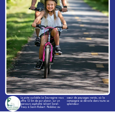
La piste cyclable La Sauvagine vous
cœur de paysages variés, où la
offre 12 km de pur plaisir, sur un
campagne se dévoile dans toute sa
parcours asphalté reliant Sorel-
splendeur.
Tracy à Saint-Robert. Pédalez au