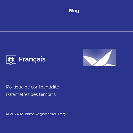
Blog
Camping
Camping Le Québécois
Français
24 heures et plus
Massueville
Politique de confidentialité
Paramètres des témoins
©
2024
Tourisme Région Sorel-Tracy