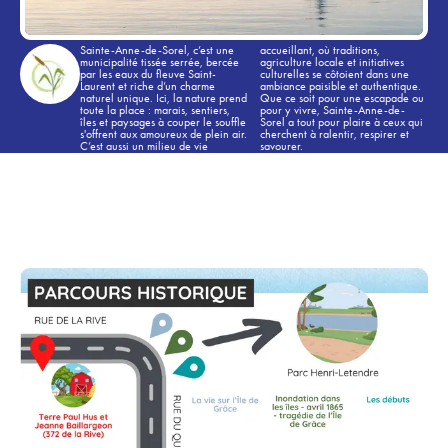
Sainte-Anne-de-Sorel, c’est une
accueillant, où traditions,
municipalité tissée serrée, bercée
agriculture locale et initiatives
par les eaux du fleuve Saint-
culturelles se côtoient dans une
Laurent et riche d’un charme
ambiance paisible et authentique.
naturel unique. Ici, la nature prend
Que ce soit pour une escapade ou
toute la place : marais, sentiers,
pour y vivre, Sainte-Anne-de-
îles et paysages à couper le souffle
Sorel a tout pour plaire à ceux qui
s'offrent aux amoureux de plein air.
cherchent à ralentir, respirer et
C’est aussi un milieu de vie
savourer.