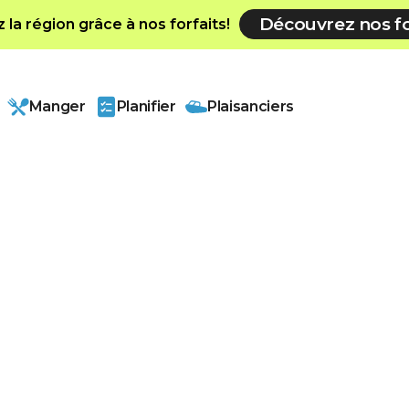
Découvrez nos fo
la région grâce à nos forfaits!
Manger
Planifier
Plaisanciers