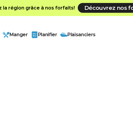
Découvrez nos fo
la région grâce à nos forfaits!
Manger
Planifier
Plaisanciers