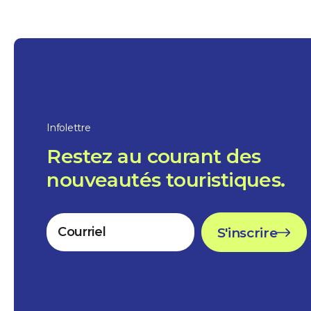
Infolettre
Restez au courant des
nouveautés touristiques.
S'inscrire
Nature et plein air
Maison du Marais
3 heures
Sainte-Anne-de-Sorel