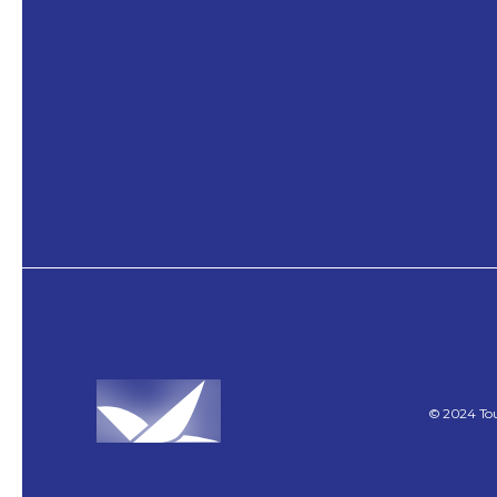
Nature et plein air
©
2024
To
Passion Planches
3 heures
Sainte-Anne-de-Sorel