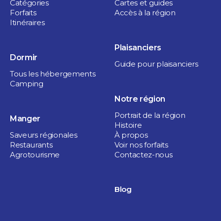
1 heure et plus
Catégories
Cartes et guides
Saint-Ours
Forfaits
Accès à la région
Itinéraires
Aire de jeux
Plaisanciers
Dormir
Guide pour plaisanciers
Tous les hébergements
Camping
Notre région
Portrait de la région
Manger
Histoire
Saveurs régionales
À propos
Restaurants
Voir nos forfaits
Agrotourisme
Contactez-nous
Boutiques
Ferme St-Ours
Blog
1 heure
Saint-Ours