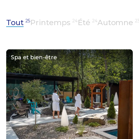
Tout
25
Printemps
24
Été
24
Automne
2
Spa et bien-être