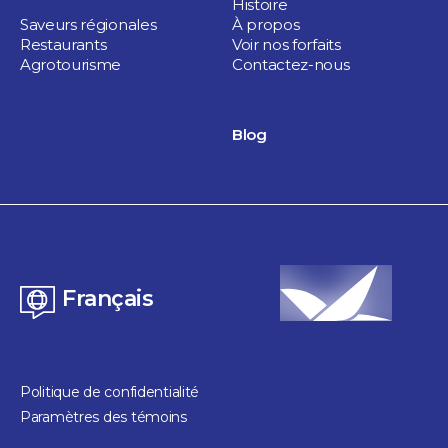
Histoire
Saveurs régionales
À propos
Restaurants
Voir nos forfaits
Agrotourisme
Contactez-nous
2 jours
ENTRE NATURE ET
Blog
DÉTENTE
Saveurs régionales
Français
Politique de confidentialité
Paramètres des témoins