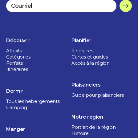
Comptoir pour emporter
Service traiteur
Découvrir
Planifier
Randonnées accessibles
Attraits
Itinéraires
Catégories
Cartes et guides
Forfaits
Accès à la région
Stationnement gratuit sur place
Itinéraires
Stationnement gratuit dans la rue
Plaisanciers
Dormir
Guide pour plaisanciers
Accessible à la mobilité réduite ou partielle
Tous les hébergements
Camping
Terrasse
Notre région
Portrait de la région
Manger
Aire de repos et de pique-niques
Histoire