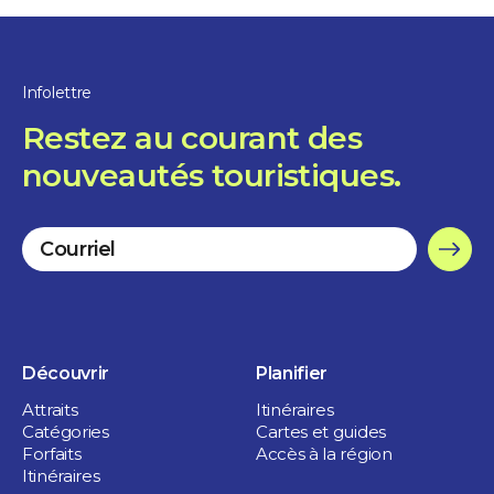
Restaurants
Chez Florent
Infolettre
1 heure et plus
Restez au courant des
Sorel-Tracy
nouveautés touristiques.
Découvrir
Planifier
Attraits
Itinéraires
Catégories
Cartes et guides
Forfaits
Accès à la région
Itinéraires
Boutiques