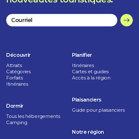
Possibilité d’accueillir des groupes
Stationnement gratuit sur place
Stationnement gratuit dans la rue
Découvrir
Planifier
Stationnement ou espace pour véhicule
Attraits
Itinéraires
récréatif
Catégories
Cartes et guides
Forfaits
Accès à la région
Accessible à la mobilité réduite ou partielle
Itinéraires
Aire de repos et de pique-niques
Plaisanciers
Dormir
Guide pour plaisanciers
Salle à manger
Tous les hébergements
Camping
Réservation possible
Notre région