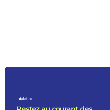
Cafés et desserts
Christophe
1 heure
Sorel-Tracy
Infolettre
Restez au courant des