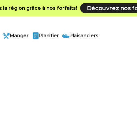
Découvrez nos fo
la région grâce à nos forfaits!
Manger
Planifier
Plaisanciers