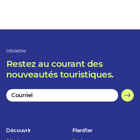
1 jour
FIER DE SES
RACINES
SORELOISES
Infolettre
Restaurants
Restez au courant des
nouveautés touristiques.
Découvrir
Planifier