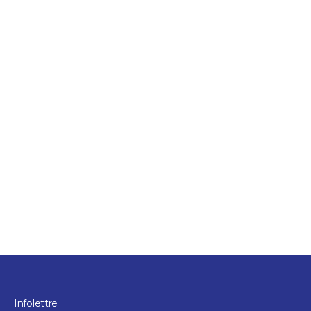
Installations sportives
Club de golf Les Dunes
3 heures et plus
Sorel-Tracy
Infolettre