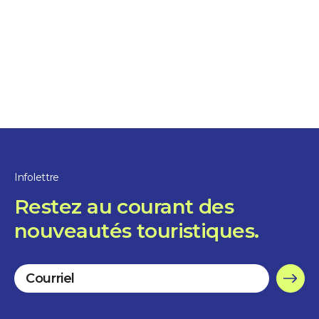
Sorel-Tracy
ET PUIS… quel parc
choisirez-vous pour
pique-niquer à Sorel-
Tracy cet été?
Infolettre
Restez au courant des
nouveautés touristiques.