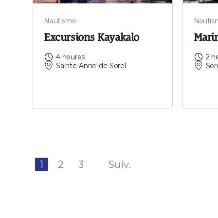
Nautisme
Nautis
Excursions Kayakalo
Marin
4 heures
2 h
Sainte-Anne-de-Sorel
Sor
1
2
3
Suiv.