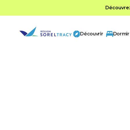
Découvrez 
Découvrir
Dormir
Catégories
Nautisme
Notre région, située au confluent du fleuve 