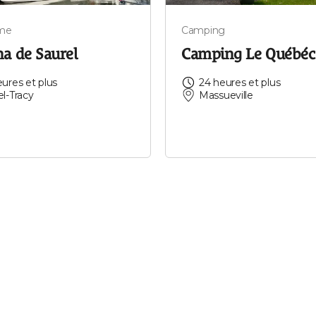
me
Camping
a de Saurel
Camping Le Québéc
eures et plus
24 heures et plus
el-Tracy
Massueville