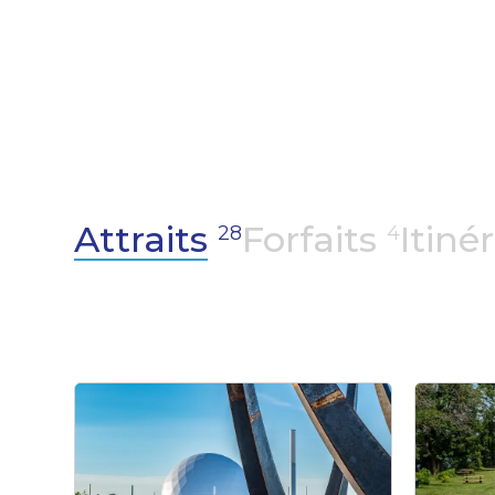
la rivière Richelieu, attire les passionnés d
son cadre enchanteur et ses nombreuses act
Attraits
Forfaits
Itiné
28
4