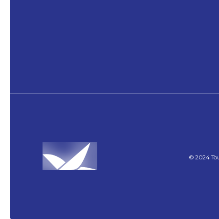
©
2024
To