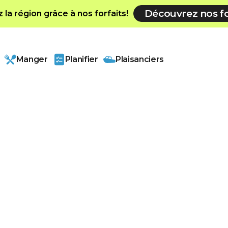
Découvrez nos fo
la région grâce à nos forfaits!
Manger
Planifier
Plaisanciers
Saint-Laurent et de