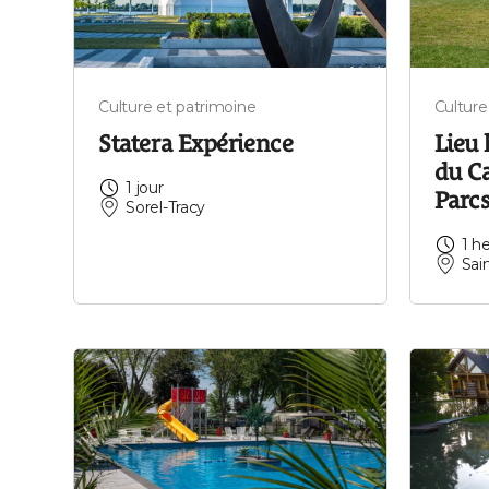
Culture et patrimoine
Culture
Statera Expérience
Lieu 
du Ca
1 jour
Parc
Sorel-Tracy
1 h
Sai