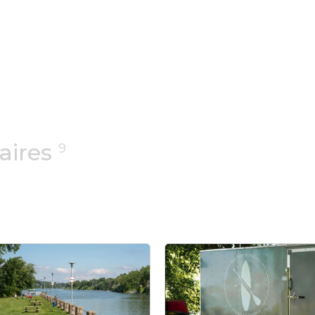
u tourisme bleu avec
ivités nautiques.
raires
9