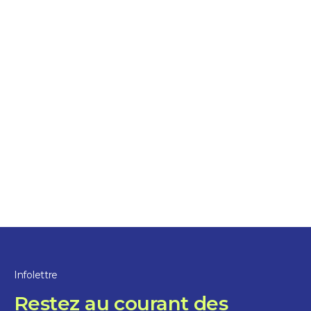
Découvrez l’archipel du lac Saint-Pierre à travers
trois expériences uniques
Escapade au cœur des îles
10%
de rabais
Infolettre
Restez au courant des