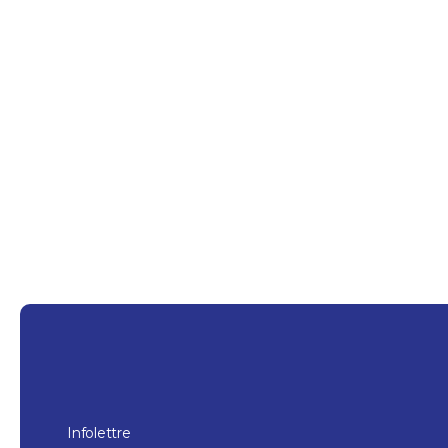
Restaurants
Écluse No 10
1 heure et plus
Saint-Ours
Infolettre