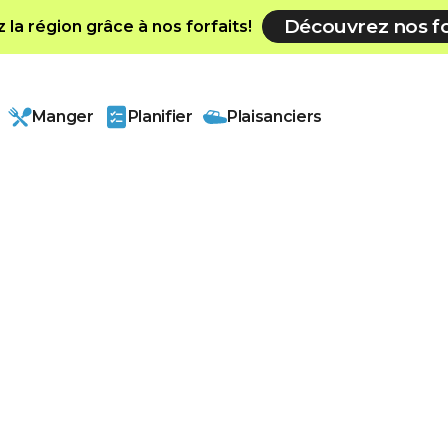
Découvrez nos fo
la région grâce à nos forfaits!
Manger
Planifier
Plaisanciers