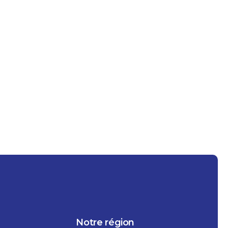
Agrot
Fer
30
Sa
Notre région