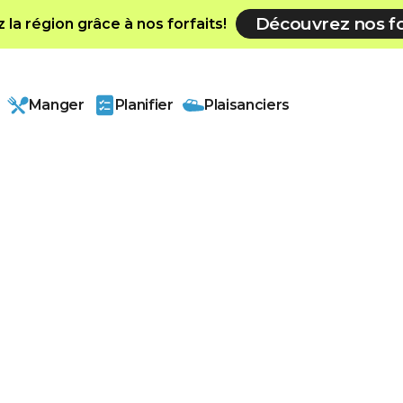
Découvrez nos fo
la région grâce à nos forfaits!
Manger
Planifier
Plaisanciers