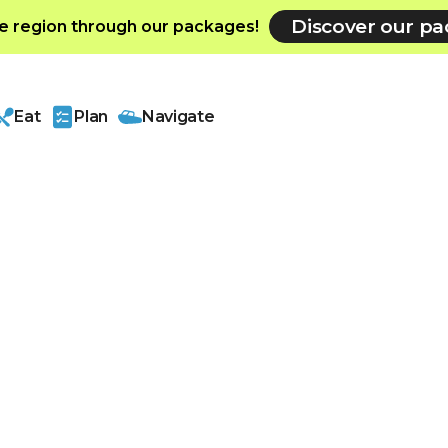
Discover our p
e region through our packages!
Eat
Plan
Navigate