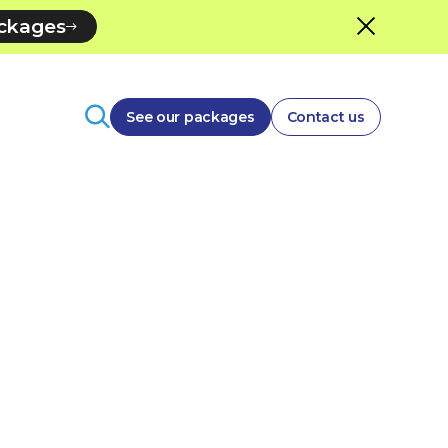
ackages
See our packages
Contact us