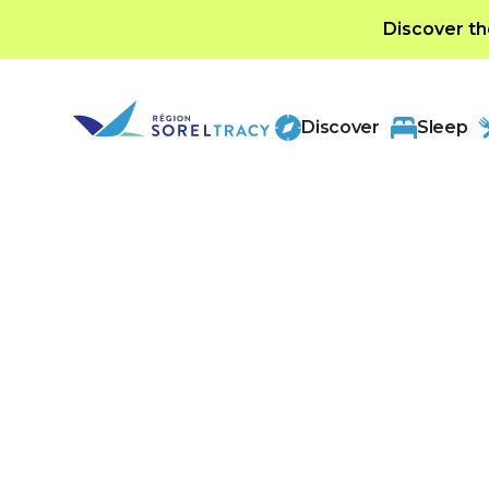
Discover th
Discover
Sleep