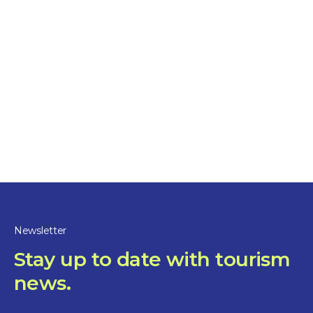
Découvrez l’archipel du lac Saint-Pierre à travers
trois expériences uniques
Getaway in the heart of
the islands
10%
discount
Newsletter
Stay up to date with tourism
news.